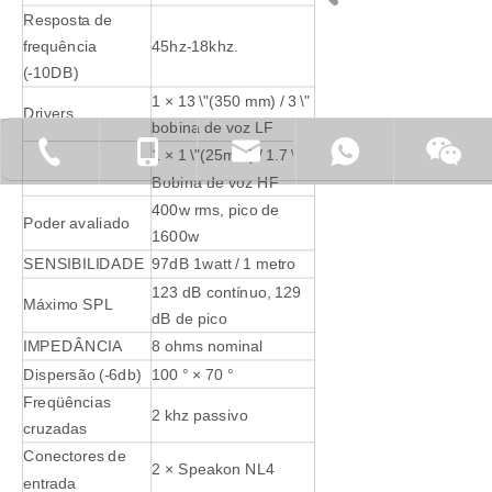
Resposta de
frequência
45hz-18khz.
(-10DB)
1 × 13 \"(350 mm) / 3 \"
Drivers
bobina de voz LF
+ 86-76922781017-826
+ 86-138-
1 × 1 \"(25mm) / 1.7 \"
Bobina de voz HF
400w rms, pico de
Poder avaliado
1600w
SENSIBILIDADE
97dB 1watt / 1 metro
123 dB contínuo, 129
Máximo SPL
dB de pico
IMPEDÂNCIA
8 ohms nominal
Dispersão (-6db)
100 ° × 70 °
Freqüências
2 khz passivo
cruzadas
Conectores de
2 × Speakon NL4
entrada