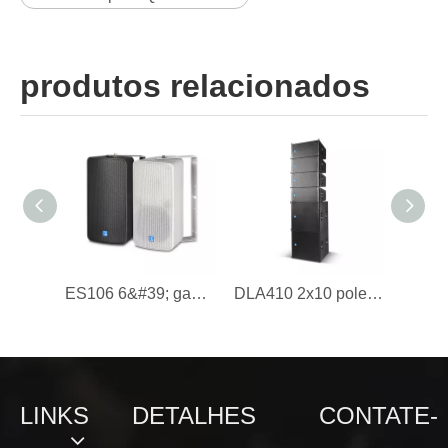
produtos relacionados
ES106 6&#39; gabinete de alto-falante à prova d&#39;água, gabinete de plástico, IP46
DLA410 2x10 polegadas alto-falante de matriz de linha de 500 W de gama completa
LINKS
DETALHES
CONTATE-