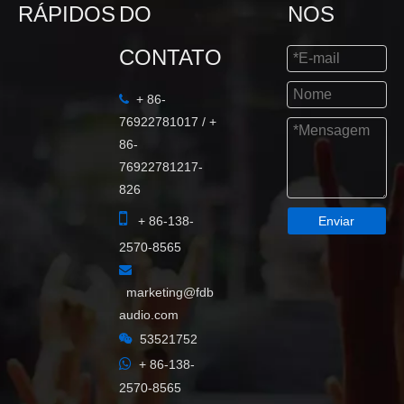
RÁPIDOS
DO
NOS
CONTATO
+ 86-

76922781017 / +
86-
76922781217-
826

+ 86-138-
Enviar
2570-8565

marketing@fdb
audio.com

53521752

+ 86-138-
2570-8565