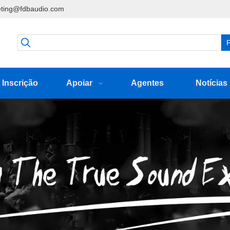
ting@fdbaudio.com
P
Inscrição
Apoiar
Agentes
Notícias