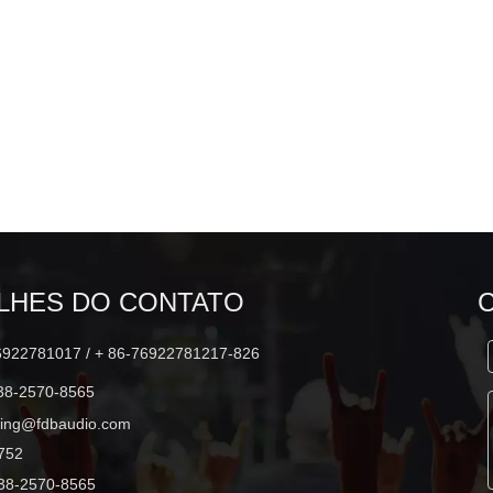
DLA410 2x10 polegadas alto-falante
de matriz de linha de 500 W de gama
completa
LHES DO CONTATO
6922781017 / + 86-76922781217-826
38-2570-8565
ting@fdbaudio.com
752
38-2570-8565