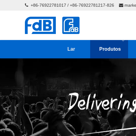
+86-76922781017 / +86-76922781217-826
marke


Lar
Produtos