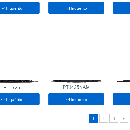
Inquérito
Inquérito
PT1425NAM
PT1725
Inquérito
Inquérito
1
2
3
»