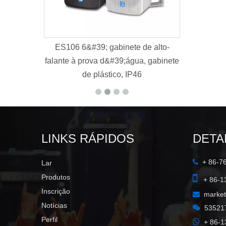
6&#39; gabinete de alto-
K112B
 prova d&#39;água, gabinete
de plástico, IP46
LINKS RÁPIDOS
DETA
+ 86-7

Lar

Produtos
+ 86-1
Inscrição
marke

Notícias

53521
Perfil

+ 86-1