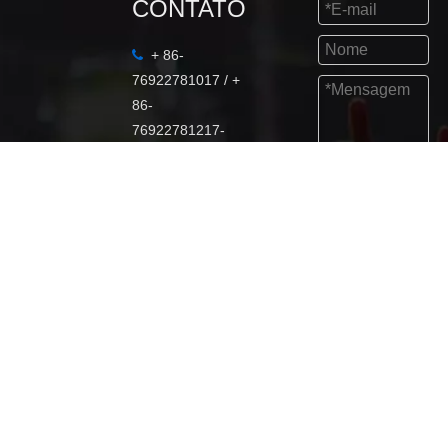
CONTATO
+ 86-

76922781017 / +
86-
76922781217-
826

+ 86-138-
Enviar
2570-8565

marketing@fdb
audio.com

53521752

+ 86-138-
2570-8565

Mowu Xincun
Distrito