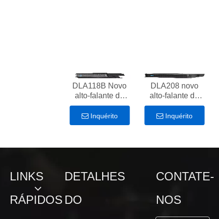
sala de reuniões
reuniões
DLA118B Novo
DLA208 novo
alto-falante de
alto-falante de
desempenho de
desempenho de
600 W para sala
300 W para sala
Inquérito
Inquérito
de reuniões
de reuniões
LINKS
DETALHES
CONTATE-
RÁPIDOS
DO
NOS