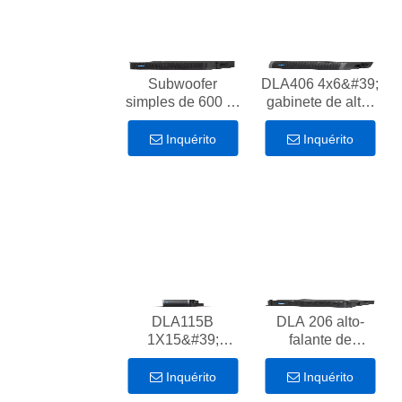
Subwoofer
DLA406 4x6&#39;
simples de 600 W
gabinete de alto-
de 15 polegadas
falante de gama
DLA115W
completa, alto-
Inquérito
Inquérito
falante de
desempenho de
320 w para sala
de reuniões
DLA115B
DLA 206 alto-
1X15&#39;
falante de
subwoofer 600W
desempenho
alto-falante de
passivo de 160 W
Inquérito
Inquérito
desempenho para
para sala de