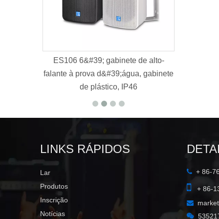
 6&#39; gabinete de alto-
K112B
à prova d&#39;água, gabinete
de plástico, IP46
LINKS RÁPIDOS
DETA
+ 86-7

Lar

Produtos
+ 86-1
Inscrição
marke

Notícias

53521