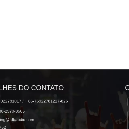
DLA410 2x10 polegadas alto-falante
de matriz de linha de 500 W de gama
completa
LHES DO CONTATO
6922781017 / + 86-76922781217-826
38-2570-8565
ting@fdbaudio.com
752