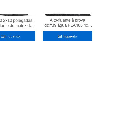
Alto-falante à prova
 2x10 polegadas,
d&#39;água PLA405 4x5
alante de matriz de
polegadas Full range 400W
à prova d&#39;água
500 W de gama
Inquérito
Inquérito
completa