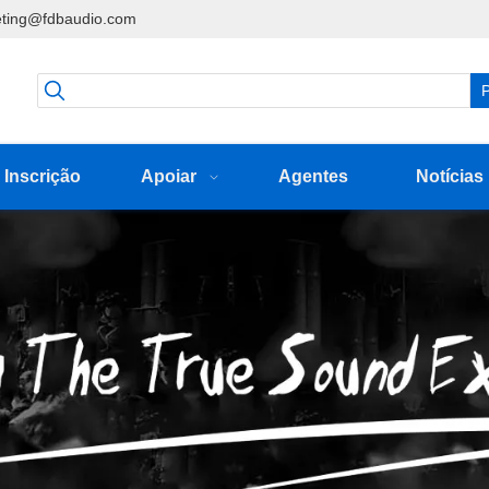
ting@fdbaudio.com
P
Inscrição
Apoiar
Agentes
Notícias