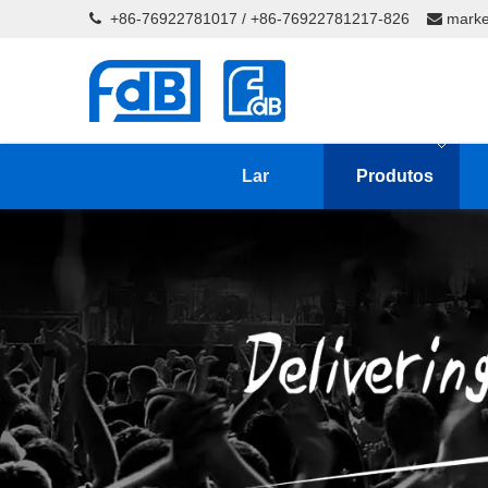
+86-76922781017 / +86-76922781217-826
marke


Lar
Produtos