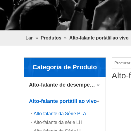
Lar
»
Produtos
»
Alto-falante portátil ao vivo
Categoria de Produto
Alto-
Alto-falante de desempenho
Alto-falante portátil ao vivo
Alto-falante da Série PLA
Alto-falante da série LH